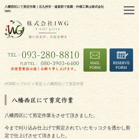
八幡西区にて剪定作業｜北九州市・遠賀郡で造園・外構工事は株式会社
IWG
HOME
»
ブログ
»
剪定
»
八幡西区にて剪定作業
八幡西区にて剪定作業
八幡西区にて剪定作業をさせて頂きました。
今まで刈り込み仕上げで剪定されていたモッコクを透かし剪
定で仕上げさせて頂きました。