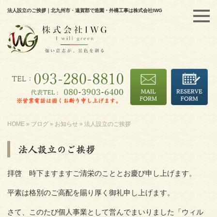
法人設立のご挨拶｜北九州市・遠賀郡で造園・外構工事は株式会社IWG
HOME
»
ブログ
»
お知らせ
»
法人設立のご挨拶
法人設立のご挨拶
拝啓 時下ますますご清栄のこととお慶び申し上げます。
平素は格別のご高配を賜り厚く御礼申し上げます。
さて、このたび個人事業として営んでまいりました「ウィル