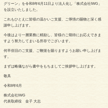
グリーン」を令和8年6月11日より法人化し「株式会社IWG」
を設立いたしました。
これもひとえに皆様の温かいご支援、ご厚情の賜物と深く感
謝申し上げます。
今後はより一層業務に精励し、皆様のご期待にお応えできま
すよう努力してまいる所存でございます。
何卒倍旧のご支援、ご鞭撻を賜りますようお願い申し上げま
す。
まずは略儀ながら書中をもちましてご挨拶申し上げます。
敬具
令和8年6月
株式会社IWG
代表取締役 金子 大志