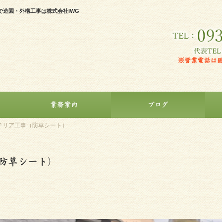
造園・外構工事は株式会社IWG
業務案内
ブログ
テリア工事（防草シート）
防草シート）