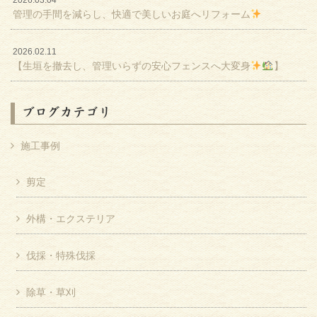
2026.03.04
管理の手間を減らし、快適で美しいお庭へリフォーム
2026.02.11
【生垣を撤去し、管理いらずの安心フェンスへ大変身
】
ブログカテゴリ
施工事例
剪定
外構・エクステリア
伐採・特殊伐採
除草・草刈