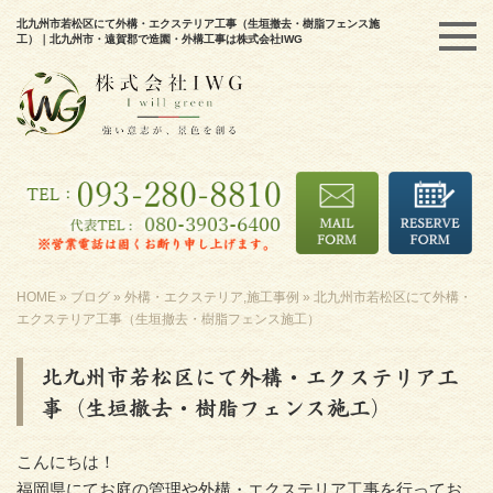
北九州市若松区にて外構・エクステリア工事（生垣撤去・樹脂フェンス施
工）｜北九州市・遠賀郡で造園・外構工事は株式会社IWG
HOME
»
ブログ
»
外構・エクステリア
,
施工事例
»
北九州市若松区にて外構・
エクステリア工事（生垣撤去・樹脂フェンス施工）
北九州市若松区にて外構・エクステリア工
事（生垣撤去・樹脂フェンス施工）
こんにちは！
福岡県にてお庭の管理や外構・エクステリア工事を行ってお