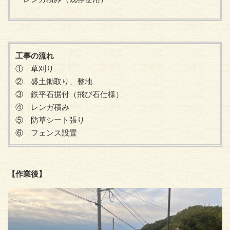
工事の流れ
① 草刈り
② 盛土鋤取り、整地
③ 鉄平石据付（飛び石仕様）
④ レンガ積み
⑤ 防草シート張り
⑥ フェンス設置
【作業後】