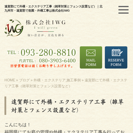
遠賀郡にて外構・エクステリア工事（雑草対策とフェンス設置など）｜北
九州市・遠賀郡で造園・外構工事は株式会社IWG
HOME
»
ブログ
»
外構・エクステリア
,
施工事例
»
遠賀郡にて外構・エクステ
リア工事（雑草対策とフェンス設置など）
遠賀郡にて外構・エクステリア工事（雑草
対策とフェンス設置など）
こんにちは！
福岡県にてお庭の管理や外構・エクステリア工事を行ってお